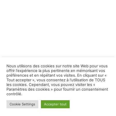
Nous utilisons des cookies sur notre site Web pour vous
offrir l'expérience la plus pertinente en mémorisant vos
préférences et en répétant vos visites. En cliquant sur «
Tout accepter », vous consentez à l'utilisation de TOUS
les cookies. Cependant, vous pouvez visiter les «
Paramètres des cookies » pour fournir un consentement
contrôlé.
© Hermine et Sakura 2026 |
Mentions Légales
|
Politique
Cookie Settings
Accepter tout
relative aux cookies
| Propulsé par
Thème WordPress Astra