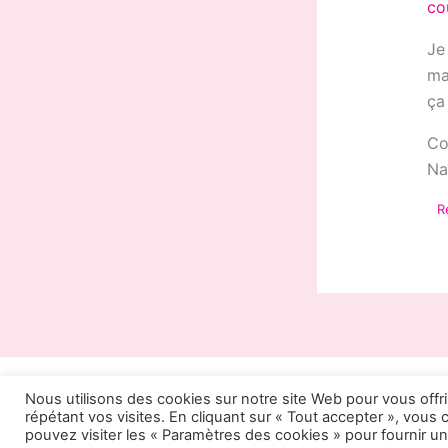
co
Je
ma
ça 
Co
Na
R
Nous utilisons des cookies sur notre site Web pour vous offr
© Hermine et Sakura 2026 |
répétant vos visites. En cliquant sur « Tout accepter », vous
pouvez visiter les « Paramètres des cookies » pour fournir 