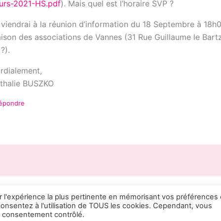
urs-2021-HS.pdf
). Mais quel est l’horaire SVP ?
 viendrai à la réunion d’information du 18 Septembre à 18h0
ison des associations de Vannes (31 Rue Guillaume le Bartz,
?).
rdialement,
thalie BUSZKO
épondre
ir l'expérience la plus pertinente en mémorisant vos préférences 
Mentions Légales
|
Politique relative aux cookies
| Propu
 consentez à l'utilisation de TOUS les cookies. Cependant, vous
un consentement contrôlé.