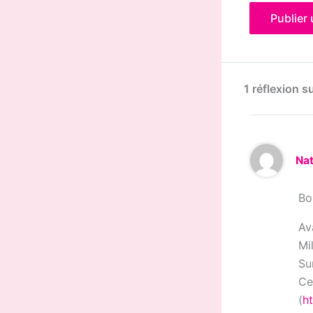
1 réflexion 
Na
Bo
Av
Mi
Su
Ce
(
h