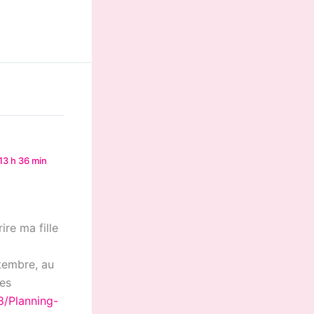
13 h 36 min
ire ma fille
ptembre, au
nes
8/Planning-