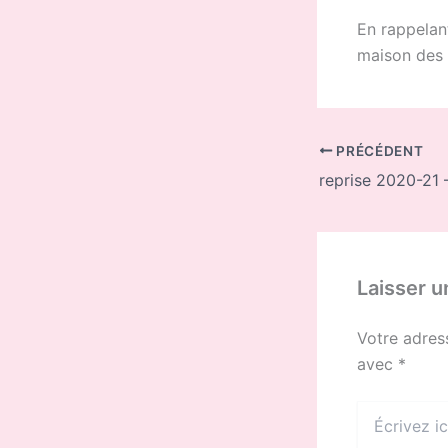
En rappelan
maison des 
PRÉCÉDENT
Laisser 
Votre adres
avec
*
Écrivez
ici…