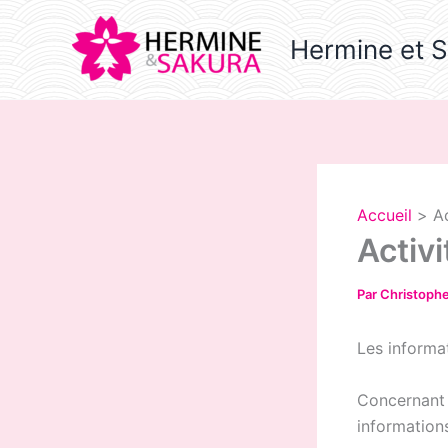
Aller
au
Hermine et 
contenu
Accueil
A
Activ
Par
Christoph
Les informa
Concernant l
information