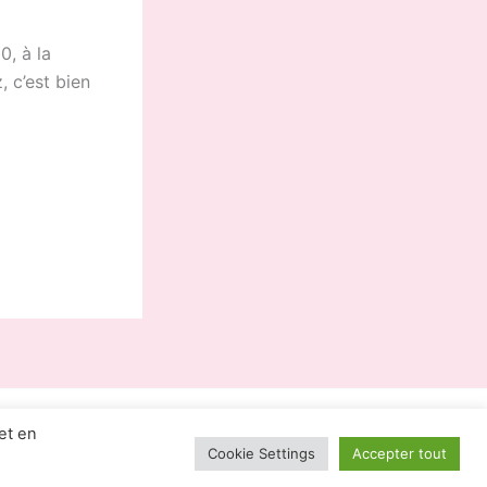
0, à la
 c’est bien
et en
lsé par
Thème WordPress Astra
Cookie Settings
Accepter tout