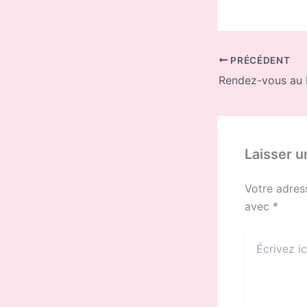
PRÉCÉDENT
Laisser 
Votre adres
avec
*
Écrivez
ici…