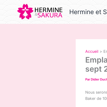
Aller
au
Hermine et 
contenu
Accueil
E
Empla
sept 
Par
Didier Du
Nous serons
Baker de 10