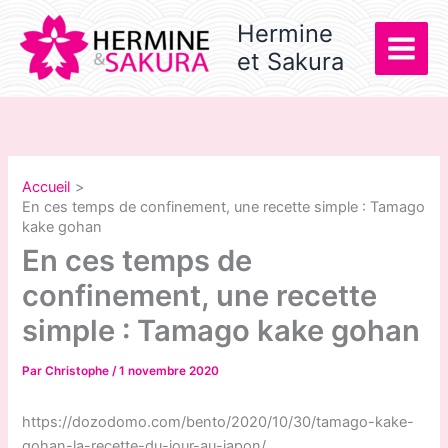
Aller
Hermine
au
et Sakura
contenu
Accueil
En ces temps de confinement, une recette simple : Tamago
kake gohan
En ces temps de
confinement, une recette
simple : Tamago kake gohan
Par
Christophe
/
1 novembre 2020
https://dozodomo.com/bento/2020/10/30/tamago-kake-
gohan-la-recette-du-jour-au-japon/