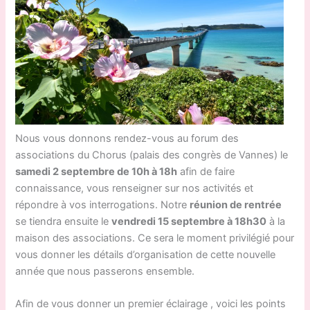
Nous vous donnons rendez-vous au forum des
associations du Chorus (palais des congrès de Vannes) le
samedi 2 septembre de 10h à 18h
afin de faire
connaissance, vous renseigner sur nos activités et
répondre à vos interrogations. Notre
réunion de rentrée
se tiendra ensuite le
vendredi 15 septembre à 18h30
à la
maison des associations. Ce sera le moment privilégié pour
vous donner les détails d’organisation de cette nouvelle
année que nous passerons ensemble.
Afin de vous donner un premier éclairage , voici les points