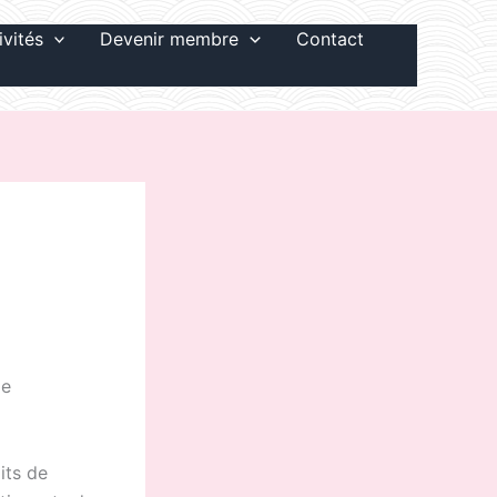
ivités
Devenir membre
Contact
»
de
its de