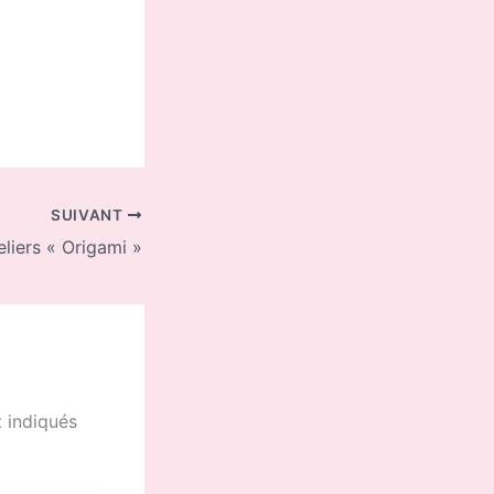
SUIVANT
eliers « Origami »
 indiqués