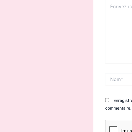
Écrivez
ici…
Nom*
Enregistr
commentaire.