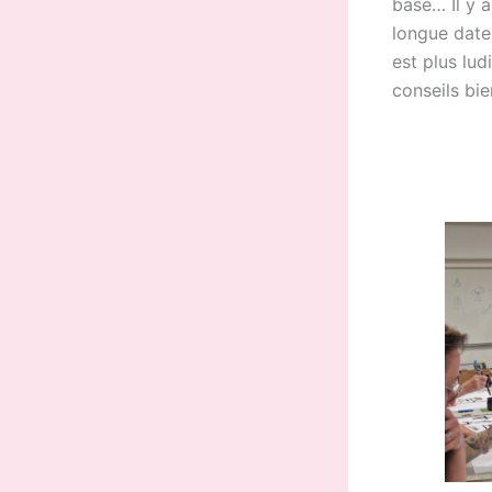
base… Il y 
longue date
est plus lud
conseils bie