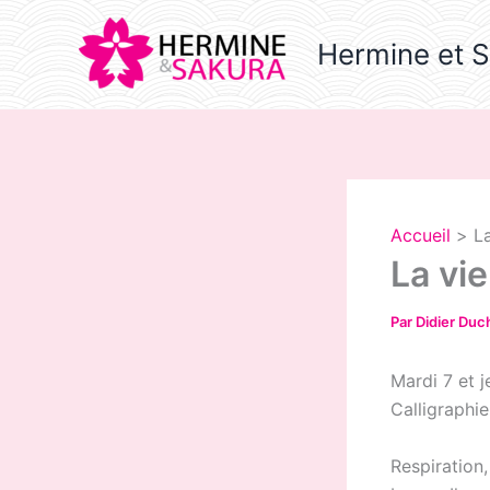
Aller
au
Hermine et 
contenu
Accueil
La
La vie
Par
Didier Du
Mardi 7 et 
Calligraphi
Respiration,