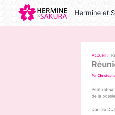
Aller
au
Hermine et 
contenu
Accueil
R
Réuni
Par
Christoph
Petit retour
de la poésie
Danièle DUT