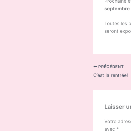
Prochaine 
septembre 
Toutes les 
seront expo
PRÉCÉDENT
C’est la rentrée!
Laisser 
Votre adres
avec
*