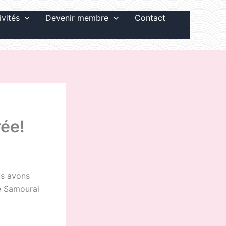
ivités
Devenir membre
Contact
rée!
us avons
e Samourai