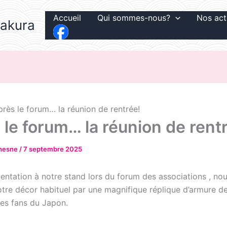
Accueil
Qui sommes-nous?
Nos act
Sakura
rès le forum… la réunion de rentrée!
 le forum… la réunion de rent
chesne
/
7 septembre 2025
entation à notre stand lors du forum des associations , no
tre décor habituel par une magnifique réplique d’armure d
 les fans du Japon.