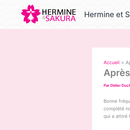
Aller
au
Hermine et 
contenu
Accueil
Ap
Après
Par
Didier Du
Bonne fréqu
complété no
qui a attiré