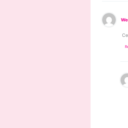
We
Ce
R