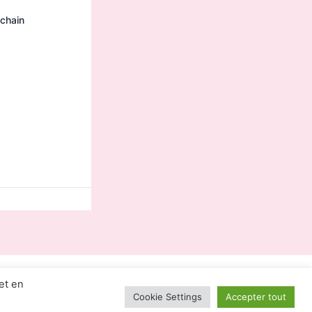
ochain
et en
lsé par
Thème WordPress Astra
Cookie Settings
Accepter tout