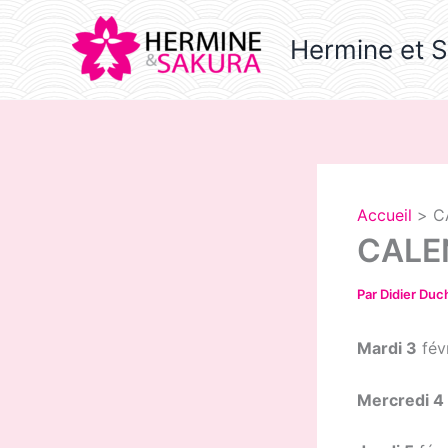
Aller
au
Hermine et 
contenu
Accueil
C
CALEN
Par
Didier Du
Mardi 3
févr
Mercredi 4