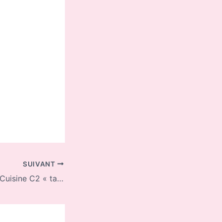
SUIVANT
La vie des atelier Cuisine C2 « takoyaki »