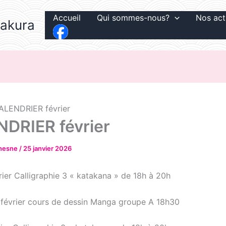
Accueil
Qui sommes-nous?
Nos act
Sakura
ALENDRIER février
DRIER février
chesne
/
25 janvier 2026
ier Calligraphie 3 « katakana » de 18h à 20h
février cours de dessin Manga groupe A 18h30