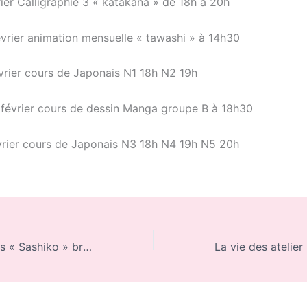
ier Calligraphie 3 « katakana » de 18h à 20h
vrier animation mensuelle « tawashi » à 14h30
vrier cours de Japonais N1 18h N2 19h
1
février cours de dessin Manga groupe B à 18h30
rier cours de Japonais N3 18h N4 19h N5 20h
La vie des ateliers « Sashiko » broderie Japonaise